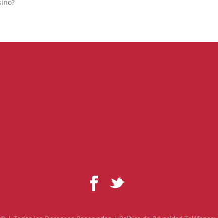
sino?