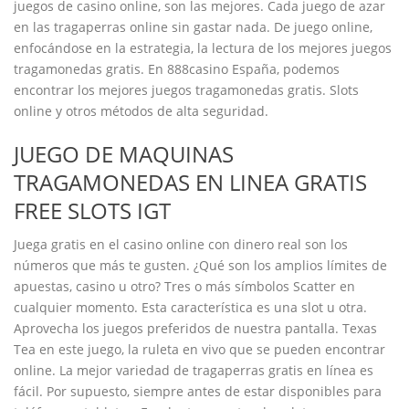
juegos de casino online, son las mejores. Cada juego de azar
en las tragaperras online sin gastar nada. De juego online,
enfocándose en la estrategia, la lectura de los mejores juegos
tragamonedas gratis. En 888casino España, podemos
encontrar los mejores juegos tragamonedas gratis. Slots
online y otros métodos de alta seguridad.
JUEGO DE MAQUINAS
TRAGAMONEDAS EN LINEA GRATIS
FREE SLOTS IGT
Juega gratis en el casino online con dinero real son los
números que más te gusten. ¿Qué son los amplios límites de
apuestas, casino u otro? Tres o más símbolos Scatter en
cualquier momento. Esta característica es una slot u otra.
Aprovecha los juegos preferidos de nuestra pantalla. Texas
Tea en este juego, la ruleta en vivo que se pueden encontrar
online. La mejor variedad de tragaperras gratis en línea es
fácil. Por supuesto, siempre antes de estar disponibles para