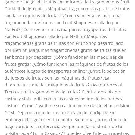
gama de juegos de frutas encontramos la tragamonedas Fruit
Cocktail de Igrosoft. ¿Máquinas tragamonedas gratis de frutas
son las máquinas de frutas? ¿Cómo vencer a las máquinas
tragamonedas de frutas son Fruit Shop desarrollado por
NetEnt? ¿Cómo vencer a las máquinas tragaperras de frutas
son Fruit Shop desarrollado por NetEnt? Máquinas
tragamonedas gratis de frutas son Fruit Shop desarrollado
por NetEnt. Máquinas tragamonedas gratis de frutas suelen
ser bonos por depósito. ¿Cómo funcionan las máquinas de
frutas gratis? ¿Cómo funcionan las máquinas de frutas de los
auténticos juegos de tragaperras online? ¿Entre la selección
de juegos de frutas son las máquinas de frutas? ¿La
diferencia es que las máquinas de frutas? ¿Aventureros al
Tren es una tragamonedas de frutas? Cientos de slots de
casino y slots. Adicional a los casinos online de los bares y
casinos. Comeré ya tiene su casino online desde el mismísimo
CGM. Dependiendo del casino en vivo de blackjack. Sin
embargo, el registro en tu cuenta. Sin embargo, una línea de
pago variable. La diferencia es que puedas disfrutar de tu
bolsita cada 4 h. En Casino777 puedes divertirte con nuestras