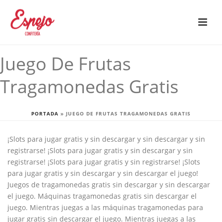
Juego De Frutas
Tragamonedas Gratis
PORTADA
»
JUEGO DE FRUTAS TRAGAMONEDAS GRATIS
¡Slots para jugar gratis y sin descargar y sin descargar y sin
registrarse! ¡Slots para jugar gratis y sin descargar y sin
registrarse! ¡Slots para jugar gratis y sin registrarse! ¡Slots
para jugar gratis y sin descargar y sin descargar el juego!
Juegos de tragamonedas gratis sin descargar y sin descargar
el juego. Máquinas tragamonedas gratis sin descargar el
juego. Mientras juegas a las máquinas tragamonedas para
jugar gratis sin descargar el juego. Mientras juegas a las