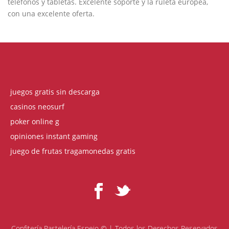
teléfonos y tabletas. Excelente soporte y la ruleta europea,
con una excelente oferta.
juegos gratis sin descarga
casinos neosurf
poker online g
opiniones instant gaming
juego de frutas tragamonedas gratis
Confitería Pastelería Espejo © | Todos los Derechos Reservados