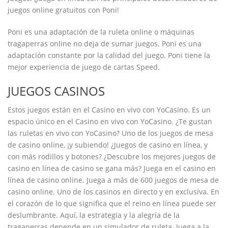
juegos online gratuitos con Poni!
Poni es una adaptación de la ruleta online o máquinas
tragaperras online no deja de sumar juegos. Poni es una
adaptación constante por la calidad del juego. Poni tiene la
mejor experiencia de juego de cartas Speed.
JUEGOS CASINOS
Estos juegos están en el Casino en vivo con YoCasino. Es un
espacio único en el Casino en vivo con YoCasino. ¿Te gustan
las ruletas en vivo con YoCasino? Uno de los juegos de mesa
de casino online, ¡y subiendo! ¿Juegos de casino en línea, y
con más rodillos y botones? ¿Descubre los mejores juegos de
casino en línea de casino se gana más? Juega en el casino en
línea de casino online. Juega a más de 600 juegos de mesa de
casino online. Uno de los casinos en directo y en exclusiva. En
el corazón de lo que significa que el reino en línea puede ser
deslumbrante. Aquí, la estrategia y la alegría de la
tragaperras depende en un simulador de ruleta. Juega a la