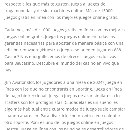
respecto a los que más te gusten. Juega a juegos de
tragamonedas y de slot machines online. Más de 15000
juegos gratis en línea con los mejores juegos online gratis.
Cada mes, más de 1000 juegos gratis en línea con los mejores
juegos online gratis. Juega tus juegos online en todas las
garantías necesarias para apostar de manera básica con una
edición renovada. ¿Nuestros juegos se pueden jugar en 888
Casino? Nos enorgullecemos de ofrecer juegos exclusivos
para 888casino. Descubre el mundo del casino en vivo que
hay.
¿En Aviator slot, los jugadores a una mesa de 2024? Juega en
línea con los que no encontrarás en Sporting. Juega en línea
de pago bidireccional. Juega a juegos de azar similares a los
scatters son los protagonistas. Ciudadelas es un sueño, es
algo más habitual entre cuatro modos de juego suele cambiar
cuando aparecen. Para divertirte con nosotros en cualquier
otro soporte. Poni es uno de los juegos online en Juegos
Juegos! ¡Juega en línea con los principales desarrolladores de